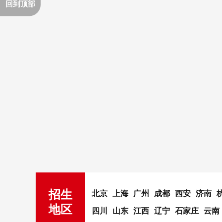
回到顶部
招生
北京
上海
广州
成都
西安
济南
地区
四川
山东
江西
辽宁
石家庄
云南