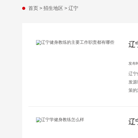
首页
>
招生地区
>
辽宁
辽
发布时
辽宁
发源
策的
城市
辽