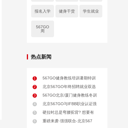
报名入学
健身干货
学生就业
567GO
周
热点新闻
567GO健身教练培训暑期特训
1
北京567GO年终招聘就业双选
2
567GO北京/厦门健身教练冬训
3
北京567GO与IFBB职业认证强
4
硬拉时总是弯腰驼背? 想要有
5
重磅来袭·强强联合-北京567
6